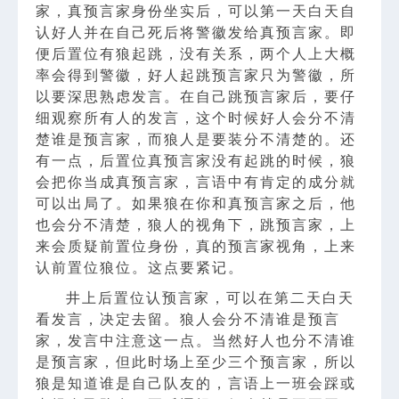
家，真预言家身份坐实后，可以第一天白天自
认好人并在自己死后将警徽发给真预言家。即
便后置位有狼起跳，没有关系，两个人上大概
率会得到警徽，好人起跳预言家只为警徽，所
以要深思熟虑发言。在自己跳预言家后，要仔
细观察所有人的发言，这个时候好人会分不清
楚谁是预言家，而狼人是要装分不清楚的。还
有一点，后置位真预言家没有起跳的时候，狼
会把你当成真预言家，言语中有肯定的成分就
可以出局了。如果狼在你和真预言家之后，他
也会分不清楚，狼人的视角下，跳预言家，上
来会质疑前置位身份，真的预言家视角，上来
认前置位狼位。这点要紧记。
井上后置位认预言家，可以在第二天白天
看发言，决定去留。狼人会分不清谁是预言
家，发言中注意这一点。当然好人也分不清谁
是预言家，但此时场上至少三个预言家，所以
狼是知道谁是自己队友的，言语上一班会踩或