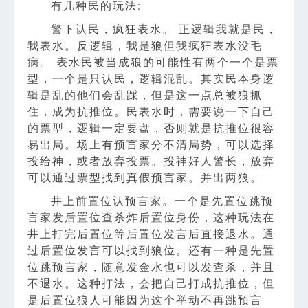
有几种民的玩法:
警下认民，疯狂表水。 正逻辑我就是民，
我表水。反逻辑，我是狼但我疯狂表水没毛
病。 表水民被当成狼的可能性有两个一个是票
型，一个是只认民，逻辑混乱。其实民本身逻
辑是乱的他们会乱踩，但是这一点总被狼抓
住，成为抗推位。民表水时，需要说一下自己
的票型，逻辑一定要盘，否则就是抗推位很容
易出局。场上有预言家分不清局势，可以选择
投给神，或者放弃投票。投神好人警长，放弃
可以通过票型找到真假预言家。并出两狼。
井上前置位认预言家。一个是先置位跳预
言家发后置位查杀炸后置位身份，这种玩法在
井上打完后置位等后置位发言后直接退水。通
过后置位发言可以找到狼位。还有一种是先置
位跳预言家，随意发金水也可以发查杀，并且
不退水。这种打法，会把自己打成抗推位，但
是后置位狼人可能因为这个举动不再跳预言