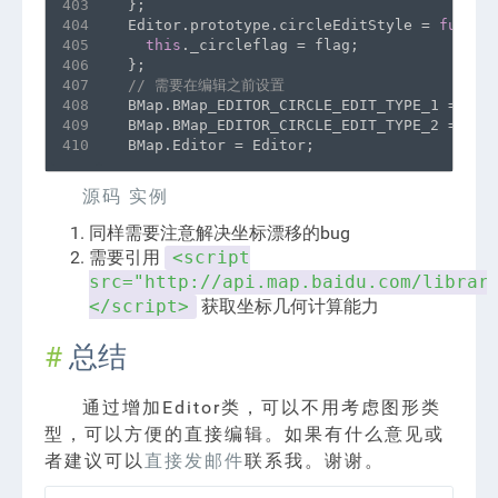
403
  };
404
  Editor.prototype.circleEditStyle = 
functi
405
this
._circleflag = flag;
406
  };
407
// 需要在编辑之前设置
408
  BMap.BMap_EDITOR_CIRCLE_EDIT_TYPE_1 = 0;
409
  BMap.BMap_EDITOR_CIRCLE_EDIT_TYPE_2 = 1;
410
  BMap.Editor = Editor;
源码
实例
同样需要注意解决坐标漂移的bug
需要引用
<script
src="http://api.map.baidu.com/librar
获取坐标几何计算能力
</script>
总结
通过增加Editor类，可以不用考虑图形类
型，可以方便的直接编辑。如果有什么意见或
者建议可以
直接发邮件
联系我。谢谢。