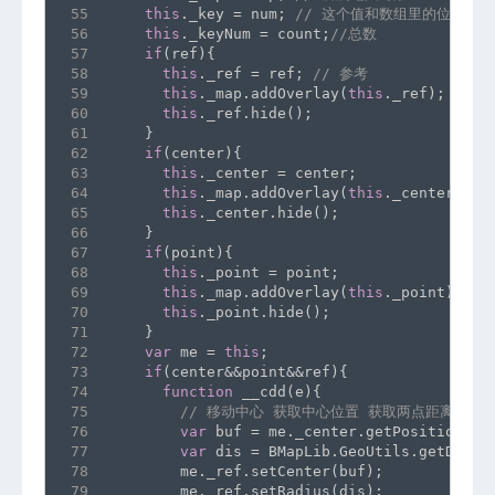
55
this
._key = num; 
// 这个值和数组里的位置对应
56
this
._keyNum = count;
//总数
57
if
(ref){
58
this
._ref = ref; 
// 参考
59
this
._map.addOverlay(
this
._ref);
60
this
._ref.hide();
61
    }
62
if
(center){
63
this
._center = center;
64
this
._map.addOverlay(
this
._center);
65
this
._center.hide();
66
    }
67
if
(point){
68
this
._point = point;
69
this
._map.addOverlay(
this
._point);
70
this
._point.hide();
71
    }
72
var
 me = 
this
;
73
if
(center&&point&&ref){
74
function
 __cdd(e){
75
// 移动中心 获取中心位置 获取两点距离 重
76
var
 buf = me._center.getPosition();
77
var
 dis = BMapLib.GeoUtils.getDista
78
        me._ref.setCenter(buf);
79
        me._ref.setRadius(dis);