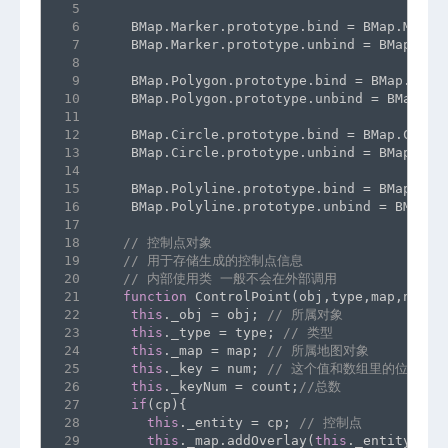
5
6
    BMap.Marker.prototype.bind = BMap.Marke
7
    BMap.Marker.prototype.unbind = BMap.Mar
8
9
    BMap.Polygon.prototype.bind = BMap.Poly
10
    BMap.Polygon.prototype.unbind = BMap.Po
11
12
    BMap.Circle.prototype.bind = BMap.Circl
13
    BMap.Circle.prototype.unbind = BMap.Cir
14
15
    BMap.Polyline.prototype.bind = BMap.Pol
16
    BMap.Polyline.prototype.unbind = BMap.P
17
18
// 控制点对象
19
// 用于存储生成的控制点信息
20
// 内部使用类 一般不会在外部调用
21
function
 ControlPoint(obj,type,map,num,c
22
this
._obj = obj; 
// 所属对象
23
this
._type = type; 
// 类型
24
this
._map = map; 
// 所属地图对象
25
this
._key = num; 
// 这个值和数组里的位置对应
26
this
._keyNum = count;
//总数
27
if
(cp){
28
this
._entity = cp; 
// 控制点
29
this
._map.addOverlay(
this
._entity);