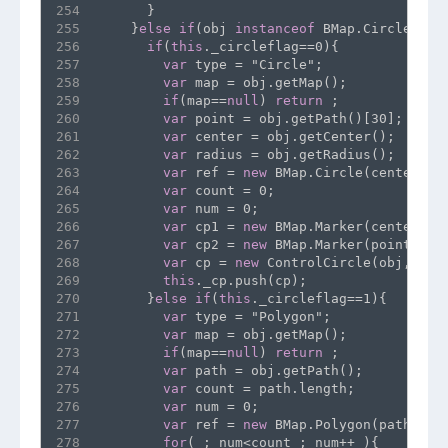
254
      }
255
    }
else
if
(obj 
instanceof
 BMap.Circle){
256
if
(
this
._circleflag==0){
257
var
 type = "Circle";
258
var
 map = obj.getMap();
259
if
(map==
null
) 
return
 ;
260
var
 point = obj.getPath()[30];
261
var
 center = obj.getCenter();
262
var
 radius = obj.getRadius();
263
var
 ref = 
new
 BMap.Circle(center,ra
264
var
 count = 0;
265
var
 num = 0;
266
var
 cp1 = 
new
 BMap.Marker(center,
th
267
var
 cp2 = 
new
 BMap.Marker(point,
thi
268
var
 cp = 
new
 ControlCircle(obj,type
269
this
._cp.push(cp);
270
      }
else
if
(
this
._circleflag==1){
271
var
 type = "Polygon";
272
var
 map = obj.getMap();
273
if
(map==
null
) 
return
 ;
274
var
 path = obj.getPath();
275
var
 count = path.length;
276
var
 num = 0;
277
var
 ref = 
new
 BMap.Polygon(path,
thi
278
for
( ; num<count ; num++ ){