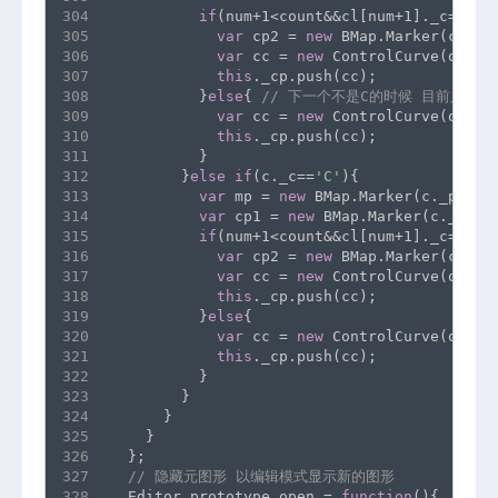
304
if
(num+1<count&&cl[num+1]._c==
'C'
305
var
 cp2 = 
new
 BMap.Marker(cl[nu
306
var
 cc = 
new
 ControlCurve(obj,t
307
this
._cp.push(cc);
308
          }
else
{ 
// 下一个不是C的时候 目前只支持M
309
var
 cc = 
new
 ControlCurve(obj,t
310
this
._cp.push(cc);
311
          }
312
        }
else
if
(c._c==
'C'
){
313
var
 mp = 
new
 BMap.Marker(c._param
314
var
 cp1 = 
new
 BMap.Marker(c._para
315
if
(num+1<count&&cl[num+1]._c==
'C'
316
var
 cp2 = 
new
 BMap.Marker(cl[nu
317
var
 cc = 
new
 ControlCurve(obj,t
318
this
._cp.push(cc);
319
          }
else
{
320
var
 cc = 
new
 ControlCurve(obj,t
321
this
._cp.push(cc);
322
          }
323
        }
324
      }
325
    }
326
  };
327
// 隐藏元图形 以编辑模式显示新的图形
328
  Editor.prototype.open = 
function
(){