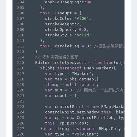
204
      enableDragging:
true
205
    };
206
this
._lineOpt = {
207
      strokeColor:
'#f00'
,
208
      strokeWeight:2,
209
      strokeOpacity:0.8,
210
      strokeStyle:
'solid'
211
    };
212
this
._circleflag = 0; 
//圆形的编辑模式 默
213
  }
214
// 添加需要编辑的图形
215
  Editor.prototype.edit = 
function
(obj){
216
if
(obj 
instanceof
 BMap.Marker){
217
var
 type = "Marker";
218
var
 map = obj.getMap();
219
if
(map==
null
) 
return
 ;
220
var
 num = 0; 
// 因为是一个点所以只有一个点
221
var
 count = 1;
222
223
var
 controlPoint = 
new
 BMap.Marker(ob
224
      controlPoint.setShadow(
this
._blankIco
225
var
 cp = 
new
 ControlPoint(obj,type,ma
226
this
._cp.push(cp);
227
    }
else
if
(obj 
instanceof
 BMap.Polyline){
228
var
 type = "Polyline";