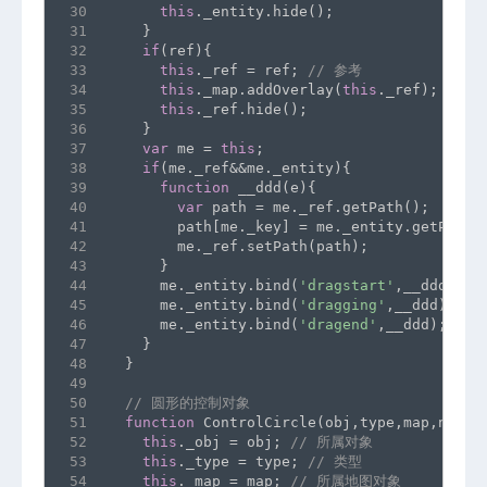
30
this
._entity.hide();
31
    }
32
if
(ref){
33
this
._ref = ref; 
// 参考
34
this
._map.addOverlay(
this
._ref);
35
this
._ref.hide();
36
    }
37
var
 me = 
this
;
38
if
(me._ref&&me._entity){
39
function
 __ddd(e){
40
var
 path = me._ref.getPath();
41
        path[me._key] = me._entity.getPosit
42
        me._ref.setPath(path);
43
      }
44
      me._entity.bind(
'dragstart'
,__ddd);
45
      me._entity.bind(
'dragging'
,__ddd);
46
      me._entity.bind(
'dragend'
,__ddd);
47
    }
48
  }
49
50
// 圆形的控制对象
51
function
 ControlCircle(obj,type,map,num,c
52
this
._obj = obj; 
// 所属对象
53
this
._type = type; 
// 类型
54
this
._map = map; 
// 所属地图对象