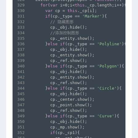
329
for
(
var
 i=0;i<
this
._cp.length;i++){
330
var
 cp = 
this
._cp[i];
331
if
(cp._type == 
'Marker'
){
332
// 隐藏图形
333
        cp._obj.hide();
334
//添加控制图形
335
        cp._entity.show();
336
      }
else
if
(cp._type == 
'Polyline'
){
337
        cp._obj.hide();
338
        cp._entity.show();
339
        cp._ref.show();
340
      }
else
if
(cp._type == 
'Polygon'
){
341
        cp._obj.hide();
342
        cp._entity.show();
343
        cp._ref.show();
344
      }
else
if
(cp._type == 
'Circle'
){
345
        cp._obj.hide();
346
        cp._center.show();
347
        cp._point.show();
348
        cp._ref.show();
349
      }
else
if
(cp._type == 
'Curve'
){
350
        cp._obj.hide();
351
        cp._mp.show();
352
if
(cp._cp1){