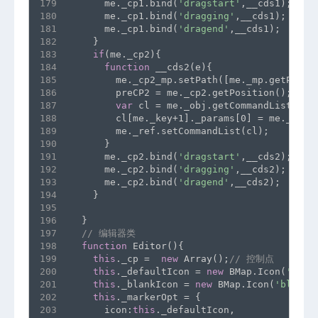
179
      me._cp1.bind(
'dragstart'
,__cds1);
180
      me._cp1.bind(
'dragging'
,__cds1);
181
      me._cp1.bind(
'dragend'
,__cds1);
182
    }
183
if
(me._cp2){
184
function
 __cds2(e){
185
        me._cp2_mp.setPath([me._mp.getPosit
186
        preCP2 = me._cp2.getPosition();
187
var
 cl = me._obj.getCommandList();
188
        cl[me._key+1]._params[0] = me._cp2.
189
        me._ref.setCommandList(cl);
190
      }
191
      me._cp2.bind(
'dragstart'
,__cds2);
192
      me._cp2.bind(
'dragging'
,__cds2);
193
      me._cp2.bind(
'dragend'
,__cds2);
194
    }
195
196
  }
197
// 编辑器类
198
function
 Editor(){
199
this
._cp =  
new
 Array();
// 控制点
200
this
._defaultIcon = 
new
 BMap.Icon(
'mous
201
this
._blankIcon = 
new
 BMap.Icon(
'blank.
202
this
._markerOpt = {
203
      icon:
this
._defaultIcon,