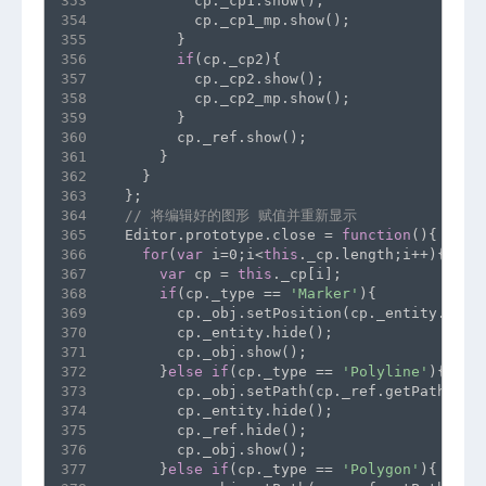
353
          cp._cp1.show();
354
          cp._cp1_mp.show();
355
        }
356
if
(cp._cp2){
357
          cp._cp2.show();
358
          cp._cp2_mp.show();
359
        }
360
        cp._ref.show();
361
      }
362
    }
363
  };
364
// 将编辑好的图形 赋值并重新显示
365
  Editor.prototype.close = 
function
(){
366
for
(
var
 i=0;i<
this
._cp.length;i++){
367
var
 cp = 
this
._cp[i];
368
if
(cp._type == 
'Marker'
){
369
        cp._obj.setPosition(cp._entity.getP
370
        cp._entity.hide();
371
        cp._obj.show();
372
      }
else
if
(cp._type == 
'Polyline'
){
373
        cp._obj.setPath(cp._ref.getPath());
374
        cp._entity.hide();
375
        cp._ref.hide();
376
        cp._obj.show();
377
      }
else
if
(cp._type == 
'Polygon'
){