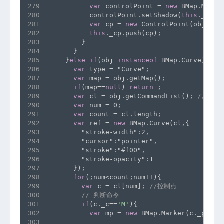
279
var
 controlPoint = 
new
 BMap.Marke
280
          controlPoint.setShadow(
this
._blan
281
var
 cp = 
new
 ControlPoint(obj,typ
282
this
._cp.push(cp);
283
        }
284
      }
285
    }
else
if
(obj 
instanceof
 BMap.Curve){
286
var
 type = "Curve";
287
var
 map = obj.getMap();
288
if
(map==
null
) 
return
 ;
289
var
 cl = obj.getCommandList(); 
// 命令
290
var
 num = 0;
291
var
 count = cl.length;
292
var
 ref = 
new
 BMap.Curve(cl,{
293
        "stroke-width":2,
294
        "cursor":"pointer",
295
        "stroke":"#f00",
296
        "stroke-opacity":1
297
      });
298
for
(;num<count;num++){
299
var
 c = cl[num]; 
//控制点 
300
// 判断命令
301
if
(c._c==
'M'
){
302
var
 mp = 
new
 BMap.Marker(c._param
303