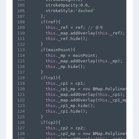
105
      strokeOpacity:0.6,
106
      strokeStyle:
'dashed'
107
    };
108
if
(ref){
109
this
._ref = ref; 
// 参考
110
this
._map.addOverlay(
this
._ref);
111
this
._ref.hide();
112
    }
113
if
(mainPoint){
114
this
._mp = mainPoint;
115
this
._map.addOverlay(
this
._mp);
116
this
._mp.hide();
117
    }
118
if
(cp1){
119
this
._cp1 = cp1;
120
this
._cp1_mp = 
new
 BMap.Polyline([
thi
121
this
._map.addOverlay(
this
._cp1);
122
this
._map.addOverlay(
this
._cp1_mp);
123
this
._cp1_mp.hide();
124
this
._cp1.hide();
125
    }
126
if
(cp2){
127
this
._cp2 = cp2;
128
this
._cp2_mp = 
new
 BMap.Polyline([
thi