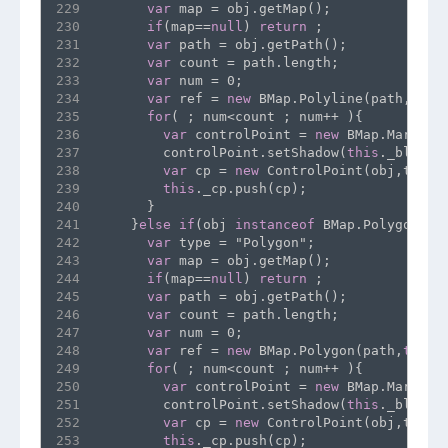
229
var
 map = obj.getMap();
230
if
(map==
null
) 
return
 ;
231
var
 path = obj.getPath();
232
var
 count = path.length;
233
var
 num = 0;
234
var
 ref = 
new
 BMap.Polyline(path,
this
235
for
( ; num<count ; num++ ){
236
var
 controlPoint = 
new
 BMap.Marker(
237
        controlPoint.setShadow(
this
._blankI
238
var
 cp = 
new
 ControlPoint(obj,type,
239
this
._cp.push(cp);
240
      }
241
    }
else
if
(obj 
instanceof
 BMap.Polygon &&
242
var
 type = "Polygon";
243
var
 map = obj.getMap();
244
if
(map==
null
) 
return
 ;
245
var
 path = obj.getPath();
246
var
 count = path.length;
247
var
 num = 0;
248
var
 ref = 
new
 BMap.Polygon(path,
this
.
249
for
( ; num<count ; num++ ){
250
var
 controlPoint = 
new
 BMap.Marker(
251
        controlPoint.setShadow(
this
._blankI
252
var
 cp = 
new
 ControlPoint(obj,type,
253
this
._cp.push(cp);