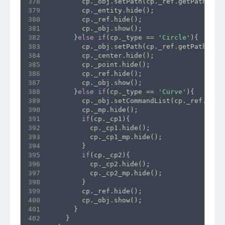
378
        cp._obj.setPath(cp._ref.getPath());
379
        cp._entity.hide();
380
        cp._ref.hide();
381
        cp._obj.show();
382
      }
else
if
(cp._type == 
'Circle'
){
383
        cp._obj.setPath(cp._ref.getPath());
384
        cp._center.hide();
385
        cp._point.hide();
386
        cp._ref.hide();
387
        cp._obj.show();
388
      }
else
if
(cp._type == 
'Curve'
){
389
        cp._obj.setCommandList(cp._ref.getC
390
        cp._mp.hide();
391
if
(cp._cp1){
392
          cp._cp1.hide();
393
          cp._cp1_mp.hide();
394
        }
395
if
(cp._cp2){
396
          cp._cp2.hide();
397
          cp._cp2_mp.hide();
398
        }
399
        cp._ref.hide();
400
        cp._obj.show();
401
      }
402
    }