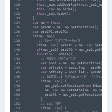
129
this
._map.addOverlay(
this
._cp2);
130
this
._map.addOverlay(
this
._cp2_mp);
131
this
._cp2_mp.hide();
132
this
._cp2.hide();
133
    }
134
var
 me = 
this
;
135
var
 preMP = me._mp.getPosition();
136
var
 preCP1,preCP2;
137
if
(me._mp){
138
// 前一个位置和下一个位置
139
if
(me._cp1) preCP1 = me._cp1.getPosit
140
if
(me._cp2) preCP2 = me._cp2.getPosit
141
function
 __mds(e){
142
// 获取到点所在的位置 
143
var
 posi = me._mp.getPosition();
144
var
 offsetx = posi.lng - preMP.lng;
145
var
 offsety = posi.lat - preMP.lat;
146
// 如果有cp1 重置cp1的位置 （和点mp联动） 
147
if
(me._cp1) {
148
          me._cp1.setPosition(
new
 BMap.Poin
149
          me._cp1_mp.setPath([me._mp.getPos
150
          preCP1 = me._cp1.getPosition();
151
        }
152
// cp2 同理
153
if
(me._cp2) {