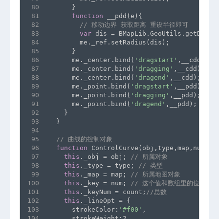
80
      }
81
function
 __pdd(e){
82
// 移动边界 获取距离 重设半径即可
83
var
 dis = BMapLib.GeoUtils.getDista
84
        me._ref.setRadius(dis);
85
      }
86
      me._center.bind(
'dragstart'
,__cdd);
87
      me._center.bind(
'dragging'
,__cdd);
88
      me._center.bind(
'dragend'
,__cdd);
89
      me._point.bind(
'dragstart'
,__pdd);
90
      me._point.bind(
'dragging'
,__pdd);
91
      me._point.bind(
'dragend'
,__pdd);
92
    }
93
  }
94
95
// 曲线的控制对象
96
function
 ControlCurve(obj,type,map,num,co
97
this
._obj = obj; 
// 所属对象
98
this
._type = type; 
// 类型
99
this
._map = map; 
// 所属地图对象
100
this
._key = num; 
// 这个值和数组里的位置对应
101
this
._keyNum = count;
//总数
102
this
._lineOpt = {
103
      strokeColor:
'#f00'
,
104
      strokeWeight:2,