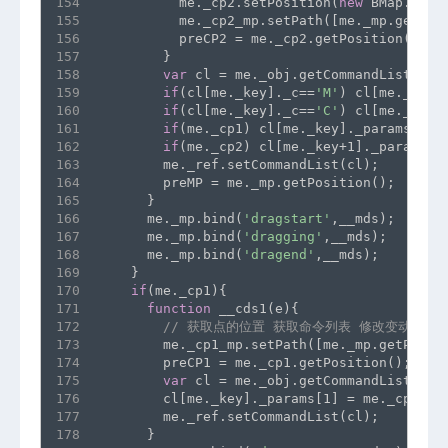
154
          me._cp2.setPosition(
new
 BMap.Poin
155
          me._cp2_mp.setPath([me._mp.getPos
156
          preCP2 = me._cp2.getPosition();
157
        }
158
var
 cl = me._obj.getCommandList();
159
if
(cl[me._key]._c==
'M'
) cl[me._key]
160
if
(cl[me._key]._c==
'C'
) cl[me._key]
161
if
(me._cp1) cl[me._key]._params[1] 
162
if
(me._cp2) cl[me._key+1]._params[0
163
        me._ref.setCommandList(cl);
164
        preMP = me._mp.getPosition();
165
      }
166
      me._mp.bind(
'dragstart'
,__mds);
167
      me._mp.bind(
'dragging'
,__mds);
168
      me._mp.bind(
'dragend'
,__mds);
169
    }
170
if
(me._cp1){
171
function
 __cds1(e){
172
// 获取点的位置 获取命令列表 修改变动部分
173
        me._cp1_mp.setPath([me._mp.getPosit
174
        preCP1 = me._cp1.getPosition();
175
var
 cl = me._obj.getCommandList();
176
        cl[me._key]._params[1] = me._cp1.ge
177
        me._ref.setCommandList(cl);
178
      }