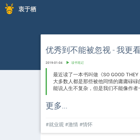
衷于栖
优秀到不能被忽视 - 我更
2019-01-04
读书笔记
最近读了一本书叫做《SO GOOD THEY
大多数人都是那些被他同情的庸庸碌碌
能说人生不复杂，但是我们不能像作者
更多...
#就业观
#激情
#情怀