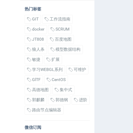
热门标签
GIT
工作流指南
docker
SCRUM
JT808
百度地图
狼人杀
模型数据结构
敏捷
扩展
学习WEBGL系列
可维护
GlTF
CentOS
高德地图
集中式
郭麒麟
郭德纲
进阶
路由节点编辑器
微信订阅