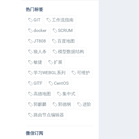
热门标签
GIT
工作流指南
docker
SCRUM
JT808
百度地图
狼人杀
模型数据结构
敏捷
扩展
学习WEBGL系列
可维护
GlTF
CentOS
高德地图
集中式
郭麒麟
郭德纲
进阶
路由节点编辑器
微信订阅